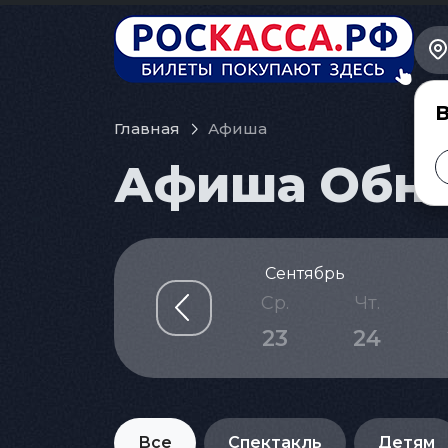
В
Главная
Афиша
Афиша Обнин
Сентябрь
с.
Пн.
Вт.
Ср.
Чт.
0
21
22
23
24
Все
Спектакль
Детям