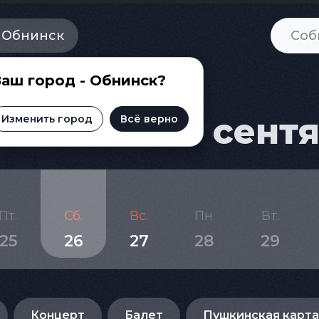
Обнинск
аш город - Обнинск?
ска на 26 сент
Изменить город
Всё верно
Пт.
Сб.
Вс.
Пн.
Вт.
25
26
27
28
29
Концерт
Балет
Пушкинская карта