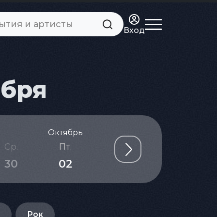
Вход
ября
Октябрь
Ср.
Пт.
Сб.
Вс.
Пн.
30
02
03
04
05
Рок