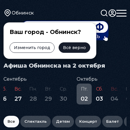
Обнинск
Ваш город - Обнинск?
Изменить город
Всё верно
Главная
Афиша
Афиша Обнинска на 2 октября
Сентябрь
Октябрь
Сб.
Вс.
Пн.
Вт.
Ср.
Пт.
Сб.
Вс.
П
26
27
28
29
30
02
03
04
0
Все
Спектакль
Детям
Концерт
Балет