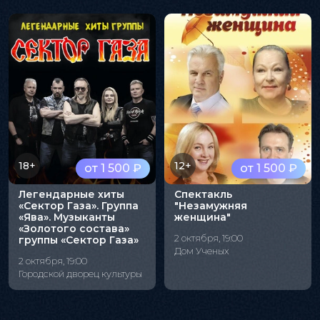
18+
12+
от 1 500 ₽
от 1 500 ₽
Легендарные хиты
Спектакль
«Сектор Газа». Группа
"Незамужняя
«Ява». Музыканты
женщина"
«Золотого состава»
2 октября, 19:00
группы «Сектор Газа»
Дом Ученых
2 октября, 19:00
Городской дворец культуры