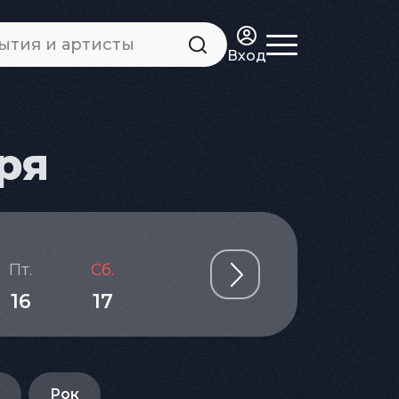
Вход
ря
Пт.
Сб.
Вс.
Пн.
Вт.
16
17
18
19
20
Рок