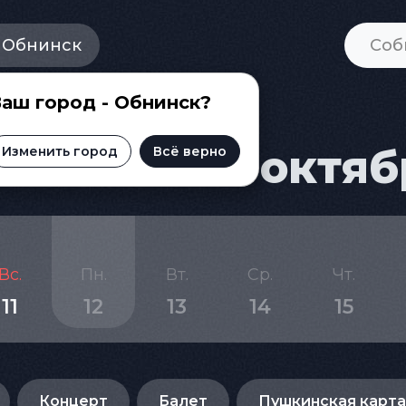
Обнинск
аш город - Обнинск?
ска на 12 октяб
Изменить город
Всё верно
Вс.
Пн.
Вт.
Ср.
Чт.
11
12
13
14
15
Концерт
Балет
Пушкинская карта