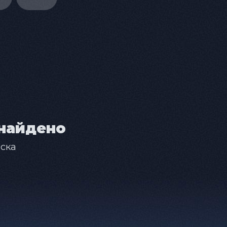
найдено
ска