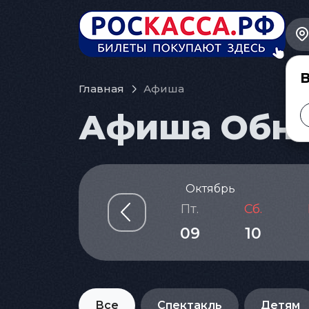
В
Главная
Афиша
Афиша Обнин
Октябрь
т.
Ср.
Чт.
Пт.
Сб.
6
07
08
09
10
Все
Спектакль
Детям