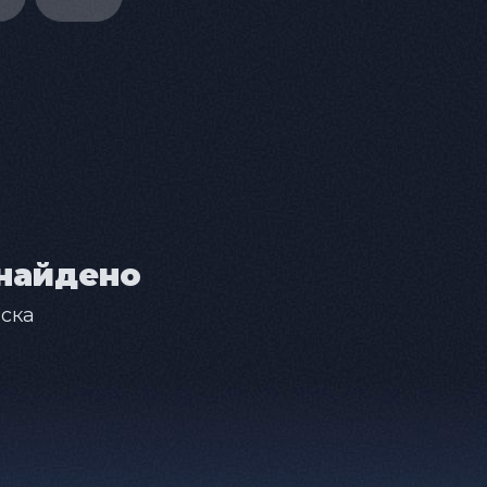
найдено
ска