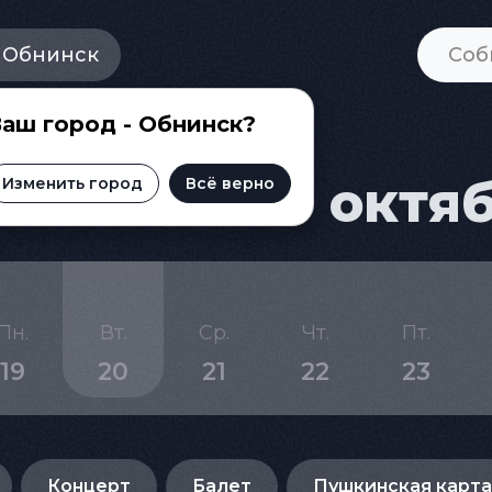
Обнинск
аш город - Обнинск?
ска на 20 октя
Изменить город
Всё верно
Пн.
Вт.
Ср.
Чт.
Пт.
19
20
21
22
23
Концерт
Балет
Пушкинская карта