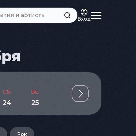
Вход
бря
Сб.
Вс.
Пн.
Вт.
Ср.
24
25
26
27
28
Рок