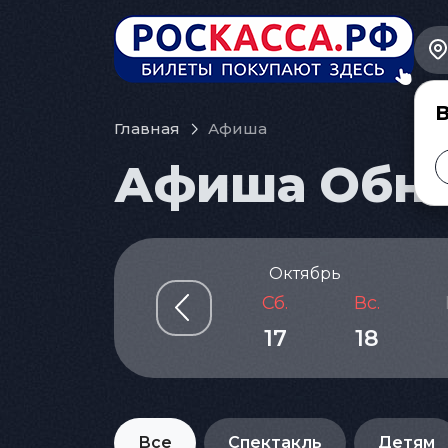
В
Главная
Афиша
Афиша Обнин
Октябрь
р.
Чт.
Пт.
Сб.
Вс.
4
15
16
17
18
Все
Спектакль
Детям