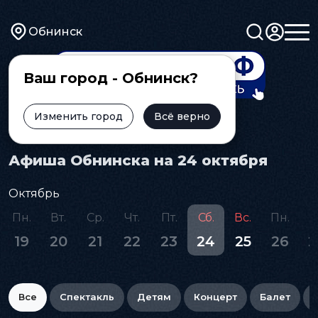
Обнинск
Ваш город - Обнинск?
Изменить город
Всё верно
Главная
Афиша
Афиша Обнинска на 24 октября
Октябрь
Пн.
Вт.
Ср.
Чт.
Пт.
Сб.
Вс.
Пн.
В
19
20
21
22
23
24
25
26
2
Все
Спектакль
Детям
Концерт
Балет