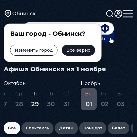
Обнинск
Ваш город - Обнинск?
Изменить город
Всё верно
Главная
Афиша
Афиша Обнинска на 1 ноября
Октябрь
Ноябрь
Вт.
Ср.
Чт.
Пт.
Сб.
Вс.
Пн.
Вт.
С
27
28
29
30
31
01
02
03
0
Все
Спектакль
Детям
Концерт
Балет