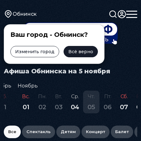
Обнинск
Ваш город - Обнинск?
Изменить город
Всё верно
Главная
Афиша
Афиша Обнинска на 5 ноября
ябрь
Ноябрь
Сб.
Вс.
Пн.
Вт.
Ср.
Чт.
Пт.
Сб.
В
31
01
02
03
04
05
06
07
0
Все
Спектакль
Детям
Концерт
Балет