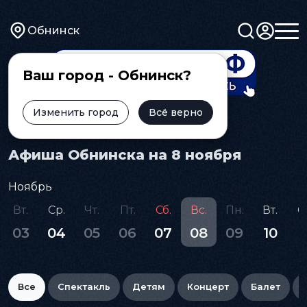
Обнинск
Ваш город - Обнинск?
Изменить город
Всё верно
Главная
Афиша
Афиша Обнинска на 8 ноября
Ноябрь
Вт.
Ср.
Чт.
Пт.
Сб.
Вс.
Пн.
Вт.
С
03
04
05
06
07
08
09
10
1
Все
Спектакль
Детям
Концерт
Балет