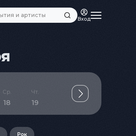
Вход
ря
Ср.
Чт.
Пт.
Сб.
Вс.
18
19
20
21
22
Рок