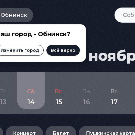
Обнинск
аш город - Обнинск?
ска на 14 нояб
Изменить город
Всё верно
Пт.
Сб.
Вс.
Пн.
Вт.
13
14
15
16
17
Концерт
Балет
Пушкинская карта