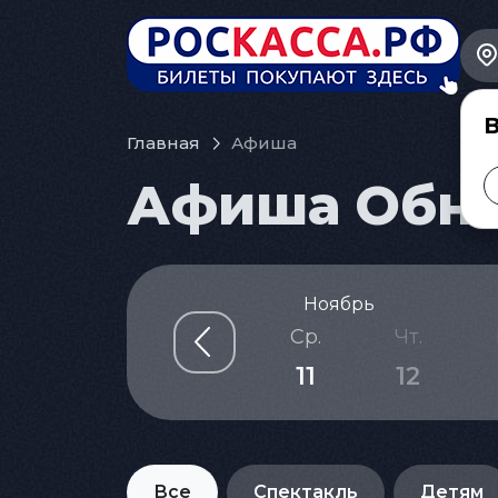
В
Главная
Афиша
Афиша Обнин
Ноябрь
с.
Пн.
Вт.
Ср.
Чт.
8
09
10
11
12
Все
Спектакль
Детям