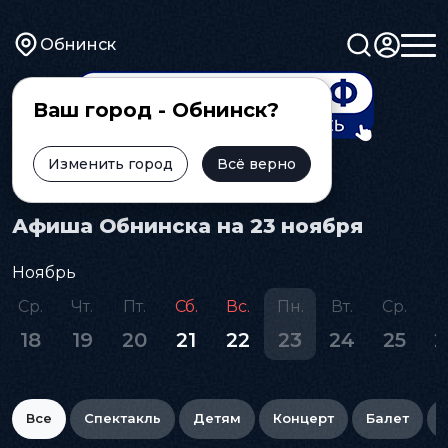
Обнинск
Ваш город - Обнинск?
Изменить город
Всё верно
Главная
Афиша
Афиша Обнинска на 23 ноября
Ноябрь
Ср.
Чт.
Пт.
Сб.
Вс.
Пн.
Вт.
Ср.
Ч
18
19
20
21
22
23
24
25
2
Все
Спектакль
Детям
Концерт
Балет