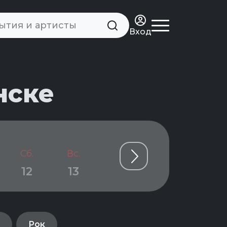
Вход
нске
Сб.
Вс.
Пн.
Вт.
Ср.
12
13
14
15
16
Рок