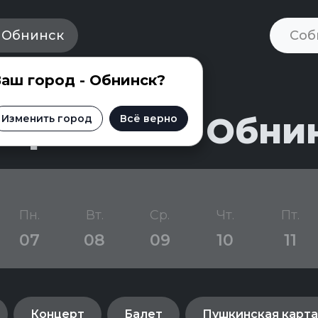
Обнинск
аш город - Обнинск?
приятий в Обни
Изменить город
Всё верно
Пн.
Вт.
Ср.
Чт.
Пт.
07
08
09
10
11
Концерт
Балет
Пушкинская карта