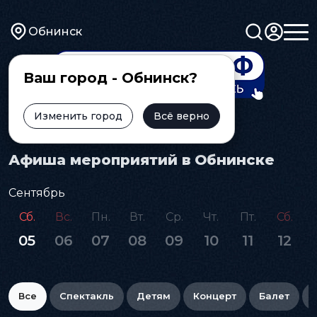
Обнинск
Ваш город - Обнинск?
Изменить город
Всё верно
Главная
Афиша
Афиша мероприятий в Обнинске
Сентябрь
Сб.
Вс.
Пн.
Вт.
Ср.
Чт.
Пт.
Сб.
05
06
07
08
09
10
11
12
Все
Спектакль
Детям
Концерт
Балет