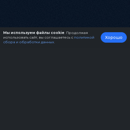
Мы используем файлы cookie
. Продолжая
Хорошо
использовать сайт, вы соглашаетесь с
политикой
сбора и обработки данных
.
О нас
Организаторам
Контакты
Правила возврата билетов
Оферта
Copyright © 2026.
Театрально-концертное агентство "Звёздный дождь"
Политика конфиденциальности
Пользовательское соглашение