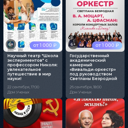
6+
6+
от 1 000 ₽
от 1 000 ₽
Научный театр "Школа
Государственный
экспериментов" с
академический
профессором Николя:
камерный
увлекательное
«Вивальди‑оркестр»
путешествие в мир
под руководством
науки!
Светланы Безродной
22 сентября, 17:00
26 сентября, 18:00
Дом Ученых
Дом Ученых