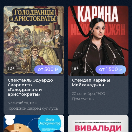
12+
18+
от 500 ₽
от 1 500 ₽
Спектакль Эдуардо
Стендап Карины
Скарпетты
Мейханаджян
«Голодранцы и
20 сентября, 19:00
аристократы»
Дом Ученых
5 сентября, 18:00
Городской дворец культуры