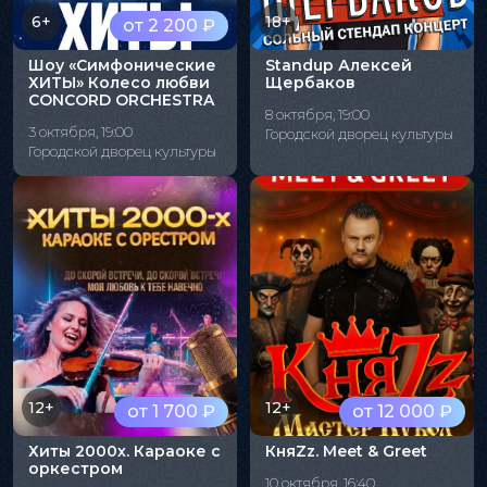
6+
18+
от 2 200 ₽
Шоу «Симфонические
Standup Алексей
ХИТЫ» Колесо любви
Щербаков
CONCORD ORCHESTRA
8 октября, 19:00
3 октября, 19:00
Городской дворец культуры
Городской дворец культуры
12+
12+
от 1 700 ₽
от 12 000 ₽
Хиты 2000х. Караоке с
КняZz. Meet & Greet
оркестром
10 октября, 16:40