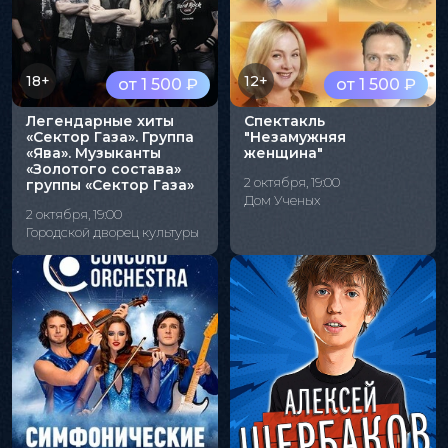
18+
12+
от 1 500 ₽
от 1 500 ₽
Легендарные хиты
Спектакль
«Сектор Газа». Группа
"Незамужняя
«Ява». Музыканты
женщина"
«Золотого состава»
2 октября, 19:00
группы «Сектор Газа»
Дом Ученых
2 октября, 19:00
Городской дворец культуры