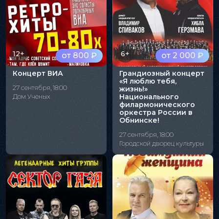
12+
6+
от 800 ₽
от 2 000 ₽
Концерт ВИА
Грандиозный концерт
«Я люблю тебя,
27 сентября, 18:00
жизнь!»
Дом Ученых
Национального
филармонического
оркестра России в
Обнинске!
27 сентября, 18:00
Городской дворец культуры