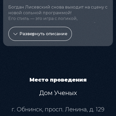
Богдан Лисевский снова выходит на сцену с
новой сольной программой!
Его стиль — это игра с логикой,
неожиданные ассоциации и тонкий абсурд,
который переворачивает привычные
Развернуть описание
представления.
За выступлениями Богдана следят
миллионы поклонников — не упустите шанс
прочувствовать атмосферу большого
сольного концерта!
Возрастной ценз: 18+ Продолжительность: 1,5
часа
Место проведения
Дом Ученых
г. Обнинск, просп. Ленина, д. 129