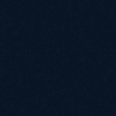
Оригинальная хореография Касаткиной и
Василёва в полной мере передаёт нравы
Римской империи, погрязшей в
стяжательстве, чревоугодии и разврате. На
взгляд некоторых критиков, откровенность
порой зашкаливает: один из журналистов
впечатлился настолько, что свою рецензию
озаглавил «В этом спектакле невинной
осталась только собачка». Другие, впрочем,
замечали, что в постановке нет ни одного па,
которое не играло бы на общую идею. Здесь
всё подчинено страсти — в том числе,
страсти к свободе: совершенно неслучайно
чувственные сцены «рифмуются» с
гладиаторскими боями. Деталь, которая
согреет душу профессионального историка
или просто любителя реконструкций: в
свою хореографию Касаткина и Василёв
вплели приёмы настоящего римского боя,
которому артистов обучал известный