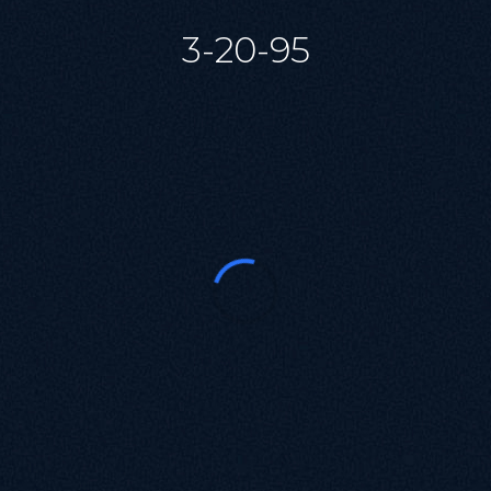
версию главного балета Хачатуряна —
которая почти наполовину состояла из
3-20-95
музыки, не использованной прежде.
Сюжет (осторожно: спойлеры!)
Постановщики полностью переосмыслили
концепцию спектакля. Их Спартак — не
просто гладиатор, поднявший рабов на
восстание. Прежде всего он — убеждённый
идеалист, мечтающий, чтобы каждый вышел
победителем из битвы с рабом внутри себя.
Подобным героям нет места в реальной
жизни: все его сподвижники на деле
оказались ничем не лучше своих
угнетателей, и трагического финала, по
мнению Касаткиной и Василёва, было не
избежать. Символичной становится гибель
возвышенного романтика Спартака:
победить которого Красс может только с
помощью меча, уже омытого кровью
принесённой в жертву невинной девочки.
Хореография