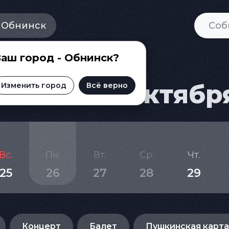
Обнинск
аш город - Обнинск?
ске на 26 октябр
Изменить город
Всё верно
Вс.
Пн.
Вт.
Ср.
Чт.
25
26
27
28
29
Концерт
Балет
Пушкинская карта