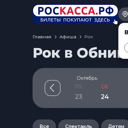
В
Главная
Афиша
Рок
Рок в Обнин
Октябрь
т.
Ср.
Чт.
Пт.
Сб.
0
21
22
23
24
Все
Спектакль
Детям