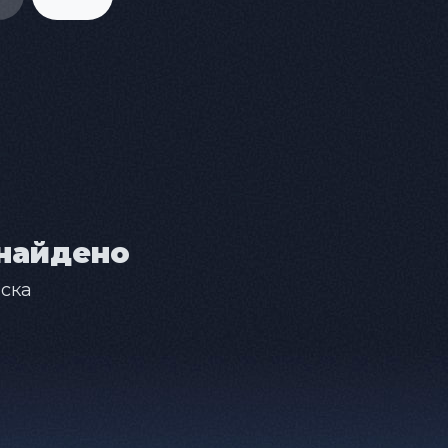
найдено
ска