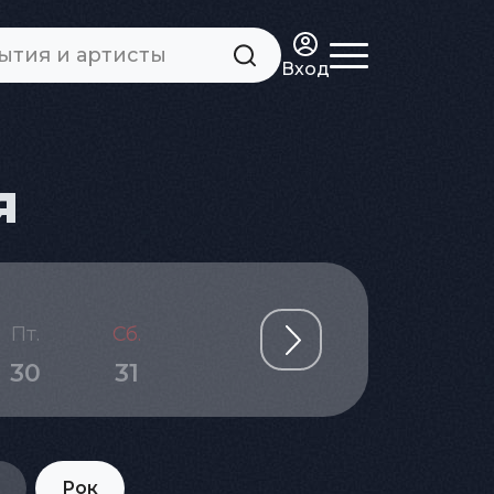
Вход
я
Ноябрь
Пт.
Сб.
Вс.
Пн.
Вт.
30
31
01
02
03
Рок