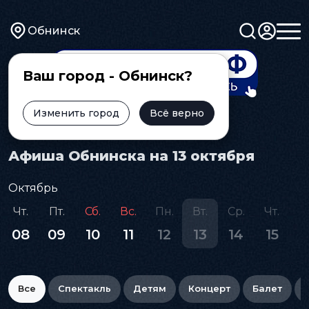
Обнинск
Ваш город - Обнинск?
Изменить город
Всё верно
Главная
Афиша
Афиша Обнинска на 13 октября
Октябрь
Чт.
Пт.
Сб.
Вс.
Пн.
Вт.
Ср.
Чт.
П
08
09
10
11
12
13
14
15
1
Все
Спектакль
Детям
Концерт
Балет