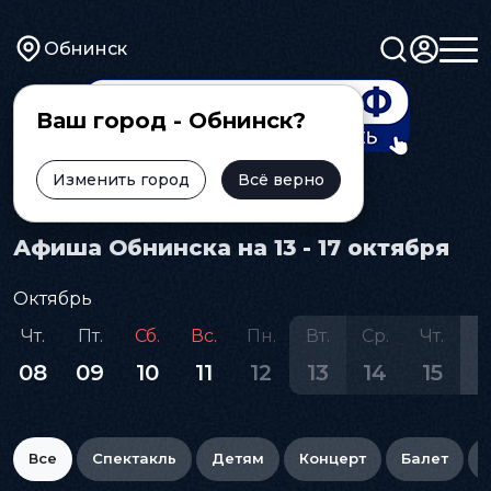
Обнинск
Ваш город - Обнинск?
Изменить город
Всё верно
Главная
Афиша
Афиша Обнинска на 13 - 17 октября
Октябрь
Чт.
Пт.
Сб.
Вс.
Пн.
Вт.
Ср.
Чт.
П
08
09
10
11
12
13
14
15
1
Все
Спектакль
Детям
Концерт
Балет