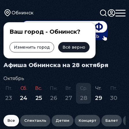
Обнинск
Ваш город - Обнинск?
Изменить город
Всё верно
Главная
Афиша
Афиша Обнинска на 28 октября
Октябрь
Пт.
Сб.
Вс.
Пн.
Вт.
Ср.
Чт.
Пт.
С
23
24
25
26
27
28
29
30
3
Все
Спектакль
Детям
Концерт
Балет