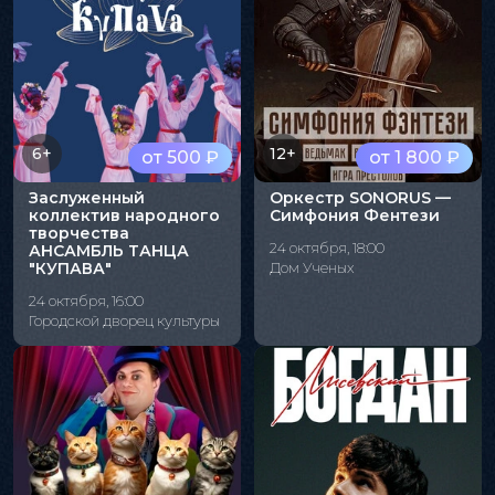
6+
12+
от 500 ₽
от 1 800 ₽
Заслуженный
Оркестр SONORUS —
коллектив народного
Симфония Фентези
творчества
24 октября, 18:00
АНСАМБЛЬ ТАНЦА
"КУПАВА"
Дом Ученых
24 октября, 16:00
Городской дворец культуры