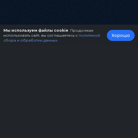
Мы используем файлы cookie
. Продолжая
Хорошо
использовать сайт, вы соглашаетесь с
политикой
сбора и обработки данных
.
О нас
Организаторам
Контакты
Правила возврата билетов
Оферта
Copyright © 2026.
Театрально-концертное агентство "Звёздный дождь"
Политика конфиденциальности
Пользовательское соглашение
Разработка и продвижение -