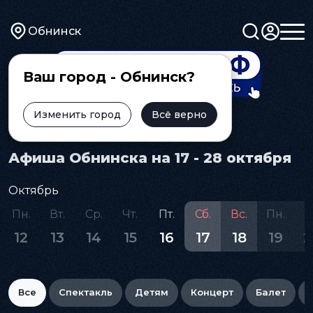
Обнинск
Ваш город - Обнинск?
Изменить город
Всё верно
Главная
Афиша
Афиша Обнинска на 17 - 28 октября
Октябрь
Пн.
Вт.
Ср.
Чт.
Пт.
Сб.
Вс.
Пн.
В
12
13
14
15
16
17
18
19
2
Все
Спектакль
Детям
Концерт
Балет