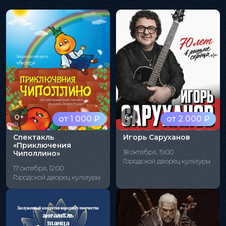
0+
6+
от 1 000 ₽
от 2 000 ₽
Спектакль
Игорь Саруханов
«Приключения
18 октября, 19:00
Чиполлино»
Городской дворец культуры
17 октября, 12:00
Городской дворец культуры