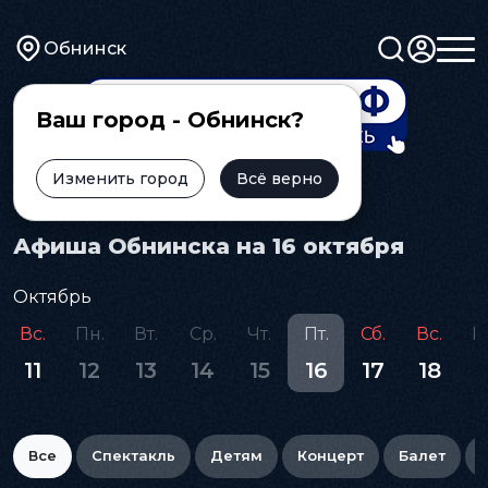
Обнинск
Ваш город - Обнинск?
Изменить город
Всё верно
Главная
Афиша
Афиша Обнинска на 16 октября
Октябрь
Вс.
Пн.
Вт.
Ср.
Чт.
Пт.
Сб.
Вс.
П
11
12
13
14
15
16
17
18
1
Все
Спектакль
Детям
Концерт
Балет