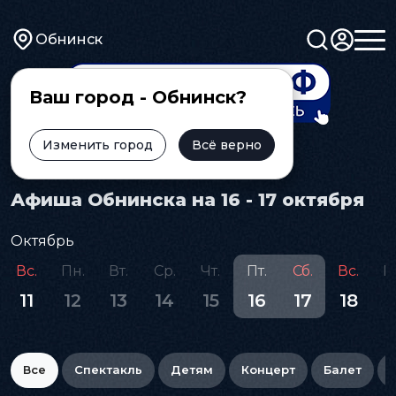
Обнинск
Ваш город - Обнинск?
Изменить город
Всё верно
Главная
Афиша
Афиша Обнинска на 16 - 17 октября
Октябрь
Вс.
Пн.
Вт.
Ср.
Чт.
Пт.
Сб.
Вс.
П
11
12
13
14
15
16
17
18
1
Все
Спектакль
Детям
Концерт
Балет