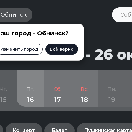
Обнинск
аш город - Обнинск?
ска на 16 - 26 о
Изменить город
Всё верно
Чт.
Пт.
Сб.
Вс.
Пн.
15
16
17
18
19
Концерт
Балет
Пушкинская карта