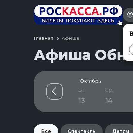
В
Главная
Афиша
Афиша Обнин
Октябрь
б.
Вс.
Пн.
Вт.
Ср.
0
11
12
13
14
Все
Спектакль
Детям