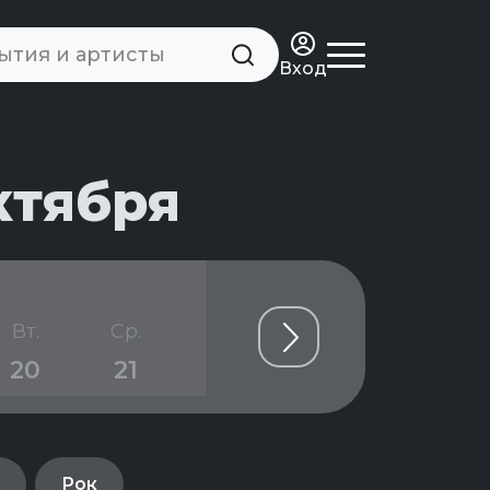
Вход
ктября
Вт.
Ср.
Чт.
Пт.
Сб.
20
21
22
23
24
Рок