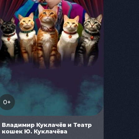
0+
Владимир Куклачёв и Театр
кошек Ю. Куклачёва