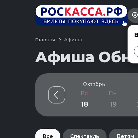
В
Главная
Афиша
Афиша Обнин
Октябрь
т.
Пт.
Сб.
Вс.
Пн.
5
16
17
18
19
Все
Спектакль
Детям