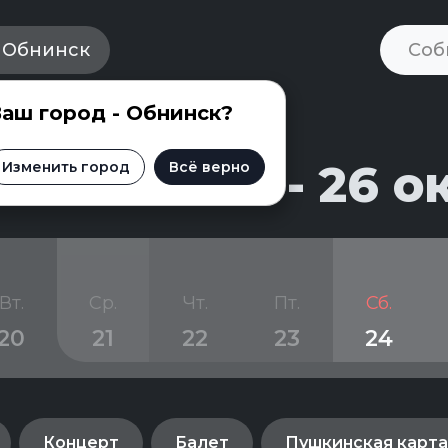
Обнинск
аш город - Обнинск?
ска на 21 - 26 о
Изменить город
Всё верно
Вт.
Ср.
Чт.
Пт.
Сб.
20
21
22
23
24
Концерт
Балет
Пушкинская карта