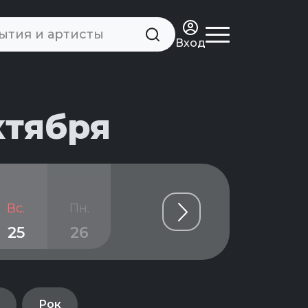
Вход
ктября
Вс.
Пн.
Вт.
Ср.
Чт.
25
26
27
28
29
Рок