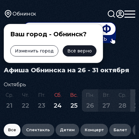
Обнинск
Ваш город - Обнинск?
Изменить город
Всё верно
Главная
Афиша
Афиша Обнинска на 26 - 31 октября
Октябрь
Ср.
Чт.
Пт.
Сб.
Вс.
Пн.
Вт.
Ср.
Ч
21
22
23
24
25
26
27
28
2
Все
Спектакль
Детям
Концерт
Балет