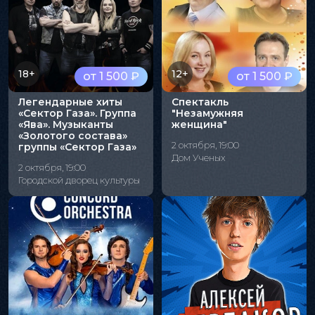
18+
12+
от 1 500 ₽
от 1 500 ₽
Легендарные хиты
Спектакль
«Сектор Газа». Группа
"Незамужняя
«Ява». Музыканты
женщина"
«Золотого состава»
2 октября, 19:00
группы «Сектор Газа»
Дом Ученых
2 октября, 19:00
Городской дворец культуры