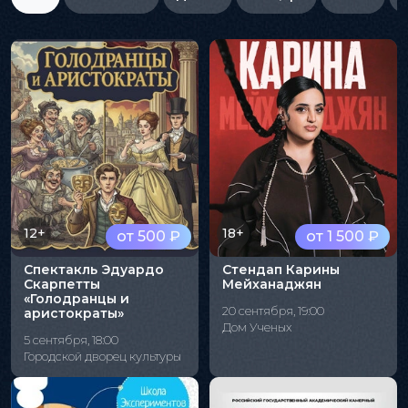
12+
18+
от 500 ₽
от 1 500 ₽
Спектакль Эдуардо
Стендап Карины
Скарпетты
Мейханаджян
«Голодранцы и
20 сентября, 19:00
аристократы»
Дом Ученых
5 сентября, 18:00
Городской дворец культуры