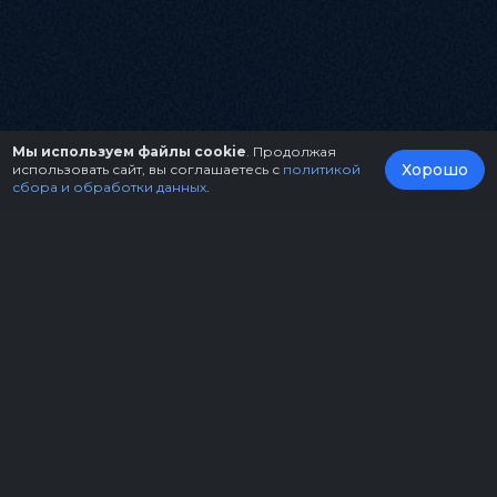
Мы используем файлы cookie
. Продолжая
Хорошо
использовать сайт, вы соглашаетесь с
политикой
сбора и обработки данных
.
О нас
Организаторам
Контакты
Правила возврата билетов
Оферта
Copyright © 2026.
Театрально-концертное агентство "Звёздный дождь"
Политика конфиденциальности