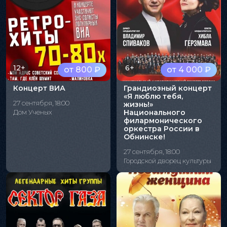
12+
6+
от 800 ₽
от 4 000 ₽
Концерт ВИА
Грандиозный концерт
«Я люблю тебя,
27 сентября, 18:00
жизнь!»
Дом Ученых
Национального
филармонического
оркестра России в
Обнинске!
27 сентября, 18:00
Городской дворец культуры