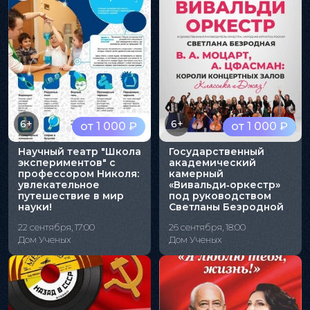
6+
6+
от 1 000 ₽
от 1 000 ₽
Научный театр "Школа
Государственный
экспериментов" с
академический
профессором Николя:
камерный
увлекательное
«Вивальди‑оркестр»
путешествие в мир
под руководством
науки!
Светланы Безродной
22 сентября, 17:00
26 сентября, 18:00
Дом Ученых
Дом Ученых