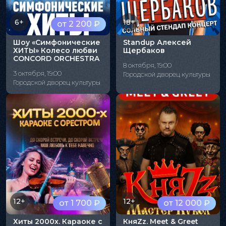
6+
18+
от 2 200 ₽
Шоу «Симфонические
Standup Алексей
ХИТЫ» Колесо любви
Щербаков
CONCORD ORCHESTRA
8 октября, 19:00
3 октября, 19:00
Городской дворец культуры
Городской дворец культуры
12+
12+
от 1 700 ₽
от 12 000 ₽
Хиты 2000х. Караоке с
КняZz. Meet & Greet