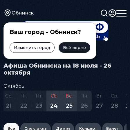
Обнинск
Ваш город - Обнинск?
Изменить город
Всё верно
Главная
Афиша
Афиша Обнинска на 18 июля - 26
октября
Октябрь
Ср.
Чт.
Пт.
Сб.
Вс.
Пн.
Вт.
Ср.
Ч
21
22
23
24
25
26
27
28
2
Все
Спектакль
Детям
Концерт
Балет