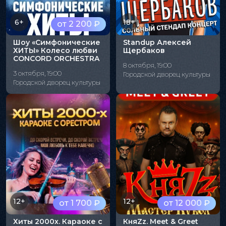
6+
18+
от 2 200 ₽
Шоу «Симфонические
Standup Алексей
ХИТЫ» Колесо любви
Щербаков
CONCORD ORCHESTRA
8 октября, 19:00
3 октября, 19:00
Городской дворец культуры
Городской дворец культуры
12+
12+
от 1 700 ₽
от 12 000 ₽
Хиты 2000х. Караоке с
КняZz. Meet & Greet