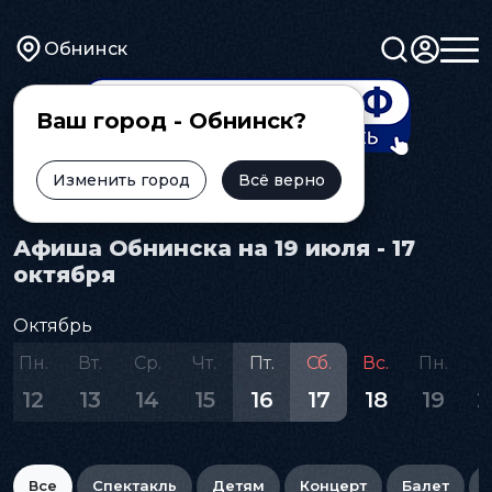
Обнинск
Ваш город - Обнинск?
Изменить город
Всё верно
Главная
Афиша
Афиша Обнинска на 19 июля - 17
октября
Октябрь
Пн.
Вт.
Ср.
Чт.
Пт.
Сб.
Вс.
Пн.
В
12
13
14
15
16
17
18
19
2
Все
Спектакль
Детям
Концерт
Балет