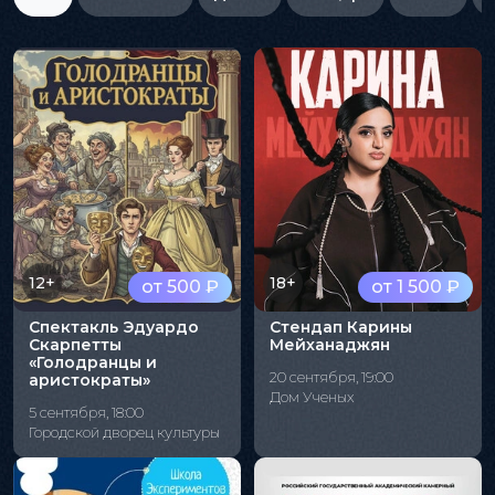
12+
18+
от 500 ₽
от 1 500 ₽
Спектакль Эдуардо
Стендап Карины
Скарпетты
Мейханаджян
«Голодранцы и
20 сентября, 19:00
аристократы»
Дом Ученых
5 сентября, 18:00
Городской дворец культуры