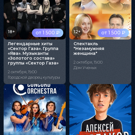
18+
12+
от 1 500 ₽
от 1 500 ₽
Легендарные хиты
Спектакль
«Сектор Газа». Группа
"Незамужняя
«Ява». Музыканты
женщина"
«Золотого состава»
2 октября, 19:00
группы «Сектор Газа»
Дом Ученых
2 октября, 19:00
Городской дворец культуры