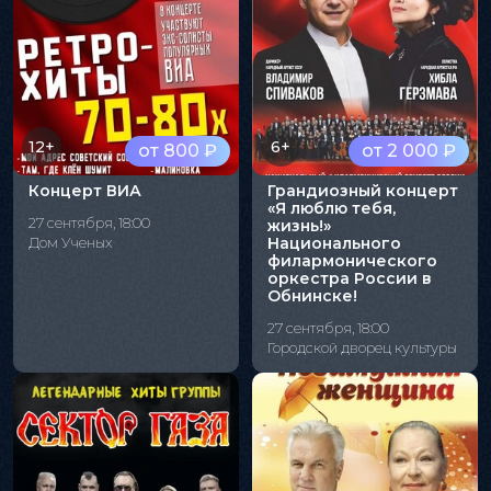
12+
6+
от 800 ₽
от 2 000 ₽
Концерт ВИА
Грандиозный концерт
«Я люблю тебя,
27 сентября, 18:00
жизнь!»
Дом Ученых
Национального
филармонического
оркестра России в
Обнинске!
27 сентября, 18:00
Городской дворец культуры