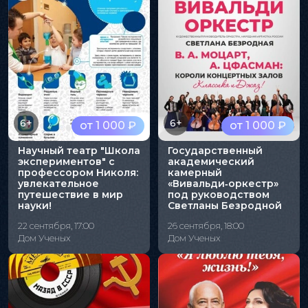
6+
6+
от 1 000 ₽
от 1 000 ₽
Научный театр "Школа
Государственный
экспериментов" с
академический
профессором Николя:
камерный
увлекательное
«Вивальди‑оркестр»
путешествие в мир
под руководством
науки!
Светланы Безродной
22 сентября, 17:00
26 сентября, 18:00
Дом Ученых
Дом Ученых