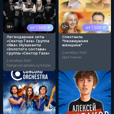
18+
12+
от 1 500 ₽
от 1 500 ₽
Легендарные хиты
Спектакль
«Сектор Газа». Группа
"Незамужняя
«Ява». Музыканты
женщина"
«Золотого состава»
2 октября, 19:00
группы «Сектор Газа»
Дом Ученых
2 октября, 19:00
Городской дворец культуры