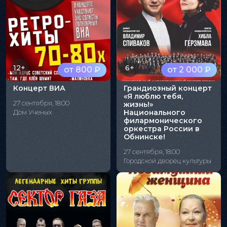
12+
6+
от 800 ₽
от 2 000 ₽
Концерт ВИА
Грандиозный концерт
«Я люблю тебя,
27 сентября, 18:00
жизнь!»
Дом Ученых
Национального
филармонического
оркестра России в
Обнинске!
27 сентября, 18:00
Городской дворец культуры