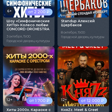
6+
18+
от 2 200 ₽
Шоу «Симфонические
Standup Алексей
ХИТЫ» Колесо любви
Щербаков
CONCORD ORCHESTRA
8 октября, 19:00
3 октября, 19:00
Городской дворец культуры
Городской дворец культуры
12+
12+
от 1 700 ₽
от 12 000 ₽
Хиты 2000х. Караоке с
КняZz. Meet & Greet