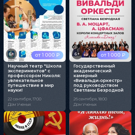
6+
6+
от 1 000 ₽
от 1 000 ₽
Научный театр "Школа
Государственный
экспериментов" с
академический
профессором Николя:
камерный
увлекательное
«Вивальди‑оркестр»
путешествие в мир
под руководством
науки!
Светланы Безродной
22 сентября, 17:00
26 сентября, 18:00
Дом Ученых
Дом Ученых