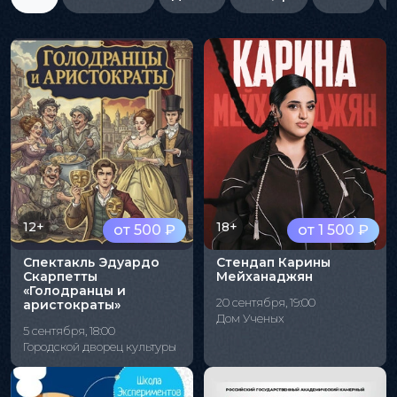
12+
18+
от 500 ₽
от 1 500 ₽
Спектакль Эдуардо
Стендап Карины
Скарпетты
Мейханаджян
«Голодранцы и
20 сентября, 19:00
аристократы»
Дом Ученых
5 сентября, 18:00
Городской дворец культуры