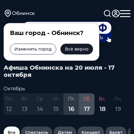
Обнинск
Ваш город - Обнинск?
Изменить город
Всё верно
Главная
Афиша
Афиша Обнинска на 20 июля - 17
октября
Октябрь
Пн.
Вт.
Ср.
Чт.
Пт.
Сб.
Вс.
Пн.
В
12
13
14
15
16
17
18
19
2
Все
Спектакль
Детям
Концерт
Балет