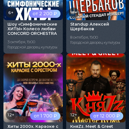
6+
18+
от 2 200 ₽
Шоу «Симфонические
Standup Алексей
ХИТЫ» Колесо любви
Щербаков
CONCORD ORCHESTRA
8 октября, 19:00
3 октября, 19:00
Городской дворец культуры
Городской дворец культуры
12+
12+
от 1 700 ₽
от 12 000 ₽
Хиты 2000х. Караоке с
КняZz. Meet & Greet