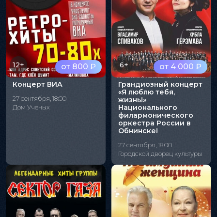
12+
6+
от 800 ₽
от 4 000 ₽
Концерт ВИА
Грандиозный концерт
«Я люблю тебя,
27 сентября, 18:00
жизнь!»
Дом Ученых
Национального
филармонического
оркестра России в
Обнинске!
27 сентября, 18:00
Городской дворец культуры