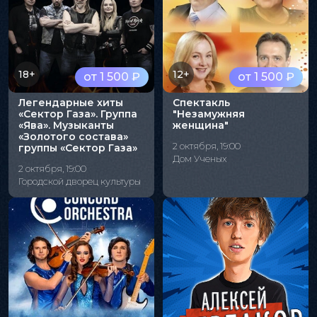
18+
12+
от 1 500 ₽
от 1 500 ₽
Легендарные хиты
Спектакль
«Сектор Газа». Группа
"Незамужняя
«Ява». Музыканты
женщина"
«Золотого состава»
2 октября, 19:00
группы «Сектор Газа»
Дом Ученых
2 октября, 19:00
Городской дворец культуры