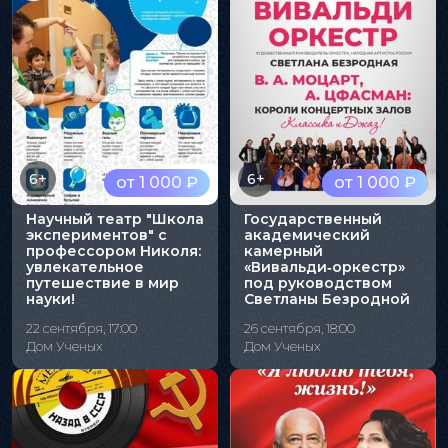
6+
6+
от 1 000 ₽
от 1 000 ₽
Научный театр "Школа
Государственный
экспериментов" с
академический
профессором Николя:
камерный
увлекательное
«Вивальди‑оркестр»
путешествие в мир
под руководством
науки!
Светланы Безродной
22 сентября, 17:00
26 сентября, 18:00
Дом Ученых
Дом Ученых