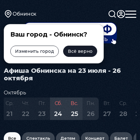
Обнинск
Ваш город - Обнинск?
Изменить город
Всё верно
Главная
Афиша
Афиша Обнинска на 23 июля - 26
октября
Октябрь
Ср.
Чт.
Пт.
Сб.
Вс.
Пн.
Вт.
Ср.
Ч
21
22
23
24
25
26
27
28
2
Все
Спектакль
Детям
Концерт
Балет