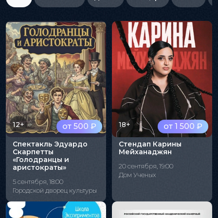
12+
18+
от 500 ₽
от 1 500 ₽
Спектакль Эдуардо
Стендап Карины
Скарпетты
Мейханаджян
«Голодранцы и
20 сентября, 19:00
аристократы»
Дом Ученых
5 сентября, 18:00
Городской дворец культуры