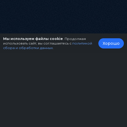
Мы используем файлы cookie
. Продолжая
Хорошо
использовать сайт, вы соглашаетесь с
политикой
сбора и обработки данных
.
О нас
Организаторам
Контакты
Правила возврата билетов
Оферта
Copyright © 2026.
Театрально-концертное агентство "Звёздный дождь"
Политика конфиденциальности