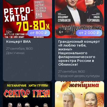
12+
6+
от 800 ₽
от 2 000 ₽
Концерт ВИА
Грандиозный концерт
«Я люблю тебя,
27 сентября, 18:00
жизнь!»
Дом Ученых
Национального
филармонического
оркестра России в
Обнинске!
27 сентября, 18:00
Городской дворец культуры