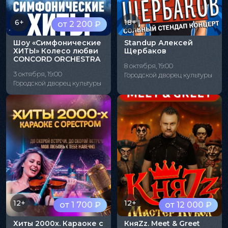
6+
18+
от 2 200 ₽
Шоу «Симфонические
Standup Алексей
ХИТЫ» Колесо любви
Щербаков
CONCORD ORCHESTRA
8 октября, 19:00
3 октября, 19:00
Городской дворец культуры
Городской дворец культуры
12+
12+
от 1 700 ₽
от 12 000 ₽
Хиты 2000х. Караоке с
КняZz. Meet & Greet