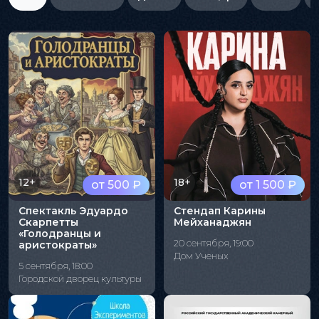
12+
18+
от 500 ₽
от 1 500 ₽
Спектакль Эдуардо
Стендап Карины
Скарпетты
Мейханаджян
«Голодранцы и
20 сентября, 19:00
аристократы»
Дом Ученых
5 сентября, 18:00
Городской дворец культуры