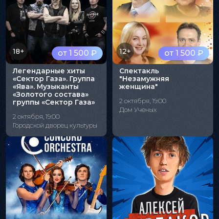
18+
12+
от 1 500 ₽
от 1 500 ₽
Легендарные хиты
Спектакль
«Сектор Газа». Группа
"Незамужняя
«Ява». Музыканты
женщина"
«Золотого состава»
2 октября, 19:00
группы «Сектор Газа»
Дом Ученых
2 октября, 19:00
Городской дворец культуры