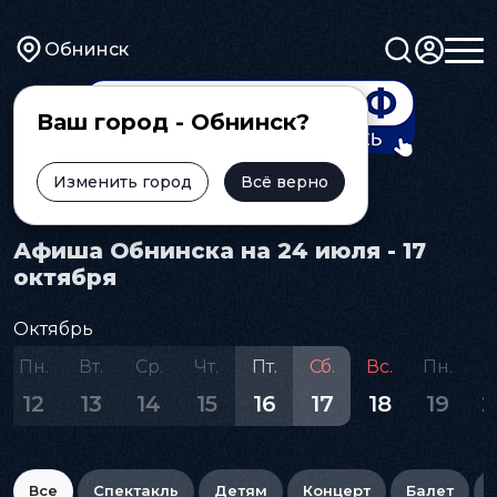
Обнинск
Ваш город - Обнинск?
Изменить город
Всё верно
Главная
Афиша
Афиша Обнинска на 24 июля - 17
октября
Октябрь
Пн.
Вт.
Ср.
Чт.
Пт.
Сб.
Вс.
Пн.
В
12
13
14
15
16
17
18
19
2
Все
Спектакль
Детям
Концерт
Балет