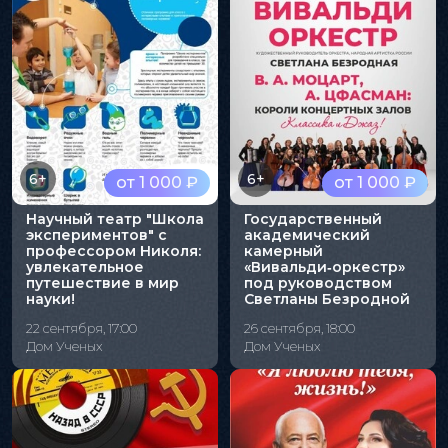
6+
6+
от 1 000 ₽
от 1 000 ₽
Научный театр "Школа
Государственный
экспериментов" с
академический
профессором Николя:
камерный
увлекательное
«Вивальди‑оркестр»
путешествие в мир
под руководством
науки!
Светланы Безродной
22 сентября, 17:00
26 сентября, 18:00
Дом Ученых
Дом Ученых