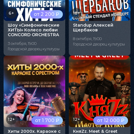
6+
18+
от 2 200 ₽
Шоу «Симфонические
Standup Алексей
ХИТЫ» Колесо любви
Щербаков
CONCORD ORCHESTRA
8 октября, 19:00
3 октября, 19:00
Городской дворец культуры
Городской дворец культуры
12+
12+
от 1 700 ₽
от 12 000 ₽
Хиты 2000х. Караоке с
КняZz. Meet & Greet