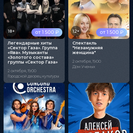
18+
12+
от 1 500 ₽
от 1 500 ₽
Легендарные хиты
Спектакль
«Сектор Газа». Группа
"Незамужняя
«Ява». Музыканты
женщина"
«Золотого состава»
2 октября, 19:00
группы «Сектор Газа»
Дом Ученых
2 октября, 19:00
Городской дворец культуры