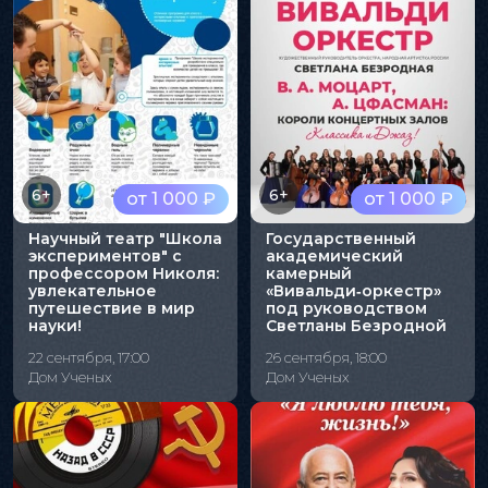
6+
6+
от 1 000 ₽
от 1 000 ₽
Научный театр "Школа
Государственный
экспериментов" с
академический
профессором Николя:
камерный
увлекательное
«Вивальди‑оркестр»
путешествие в мир
под руководством
науки!
Светланы Безродной
22 сентября, 17:00
26 сентября, 18:00
Дом Ученых
Дом Ученых