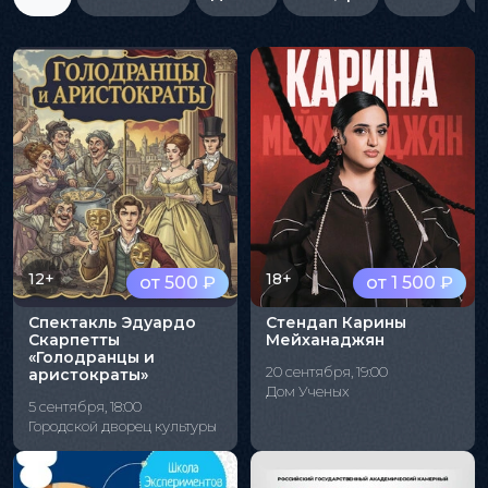
12+
18+
от 500 ₽
от 1 500 ₽
Спектакль Эдуардо
Стендап Карины
Скарпетты
Мейханаджян
«Голодранцы и
20 сентября, 19:00
аристократы»
Дом Ученых
5 сентября, 18:00
Городской дворец культуры