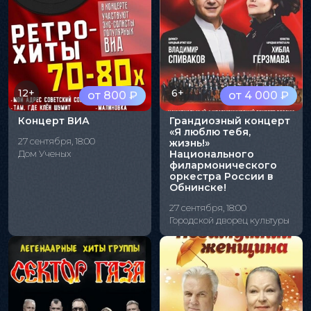
12+
6+
от 800 ₽
от 4 000 ₽
Концерт ВИА
Грандиозный концерт
«Я люблю тебя,
27 сентября, 18:00
жизнь!»
Дом Ученых
Национального
филармонического
оркестра России в
Обнинске!
27 сентября, 18:00
Городской дворец культуры