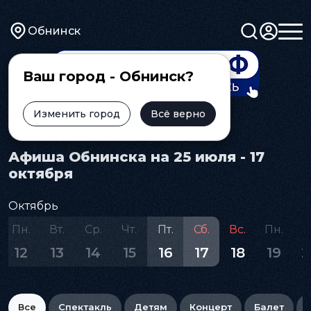
Обнинск
Ваш город - Обнинск?
Изменить город
Всё верно
Главная
Афиша
Афиша Обнинска на 25 июля - 17
октября
Октябрь
Пн.
Вт.
Ср.
Чт.
Пт.
Сб.
Вс.
Пн.
В
12
13
14
15
16
17
18
19
2
Все
Спектакль
Детям
Концерт
Балет