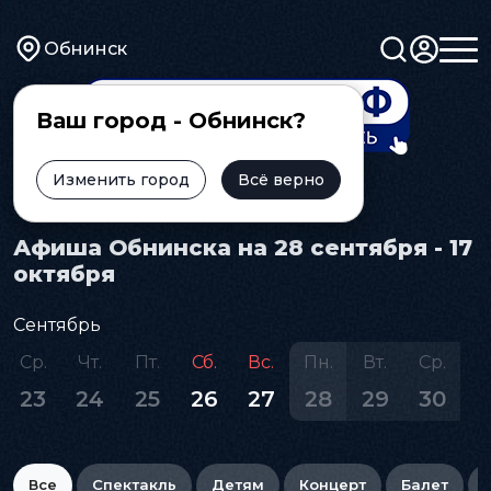
Обнинск
Ваш город - Обнинск?
Изменить город
Всё верно
Главная
Афиша
Афиша Обнинска на 28 сентября - 17
октября
Сентябрь
Ср.
Чт.
Пт.
Сб.
Вс.
Пн.
Вт.
Ср.
23
24
25
26
27
28
29
30
Все
Спектакль
Детям
Концерт
Балет