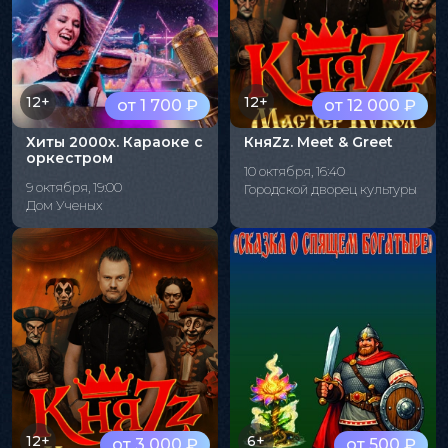
12+
12+
от 1 700 ₽
от 12 000 ₽
Хиты 2000х. Караоке с
КняZz. Meet & Greet
оркестром
10 октября, 16:40
9 октября, 19:00
Городской дворец культуры
Дом Ученых
12+
6+
от 3 000 ₽
от 500 ₽