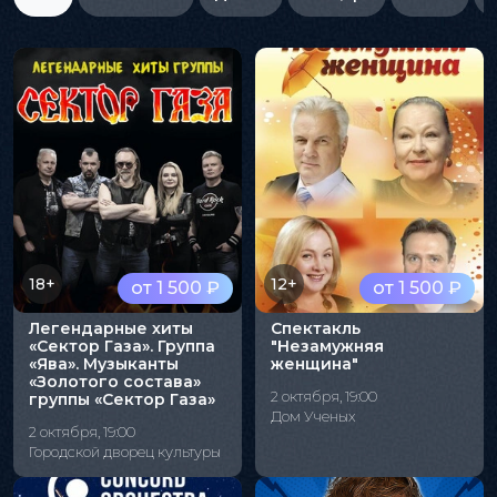
18+
12+
от 1 500 ₽
от 1 500 ₽
Легендарные хиты
Спектакль
«Сектор Газа». Группа
"Незамужняя
«Ява». Музыканты
женщина"
«Золотого состава»
2 октября, 19:00
группы «Сектор Газа»
Дом Ученых
2 октября, 19:00
Городской дворец культуры