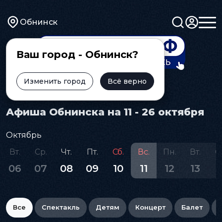
Обнинск
Ваш город - Обнинск?
Изменить город
Всё верно
Главная
Афиша
Афиша Обнинска на 11 - 26 октября
Октябрь
Вт.
Ср.
Чт.
Пт.
Сб.
Вс.
Пн.
Вт.
С
06
07
08
09
10
11
12
13
1
Все
Спектакль
Детям
Концерт
Балет