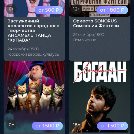
6+
12+
от 500 ₽
от 1 800 ₽
Заслуженный
Оркестр SONORUS —
коллектив народного
Симфония Фентези
творчества
24 октября, 18:00
АНСАМБЛЬ ТАНЦА
"КУПАВА"
Дом Ученых
24 октября, 16:00
Городской дворец культуры
0+
18+
от 1 500 ₽
от 1 500 ₽