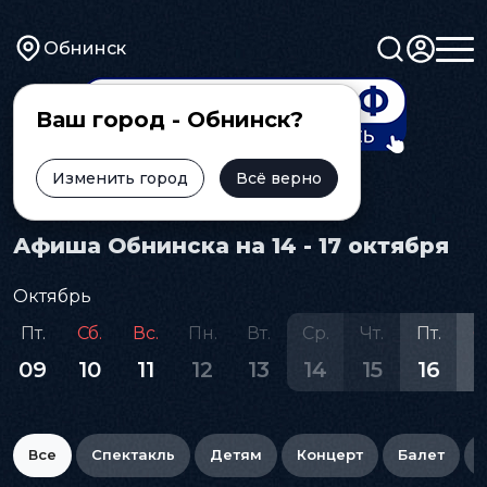
Обнинск
Ваш город - Обнинск?
Изменить город
Всё верно
Главная
Афиша
Афиша Обнинска на 14 - 17 октября
Октябрь
Пт.
Сб.
Вс.
Пн.
Вт.
Ср.
Чт.
Пт.
С
09
10
11
12
13
14
15
16
1
Все
Спектакль
Детям
Концерт
Балет